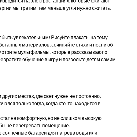
оизводится на электростанциях, которые сжигают
нергии мы тратим, тем меньше угля нужно сжигать.
 быть увлекательным! Рисуйте плакаты на тему
ботанных материалов, сочиняйте стихи и песни об
смотрите мультфильмы, которые рассказывают о
евратите обучение в игру и позвольте детям самим
 других местах, где свет нужен не постоянно,
чался только тогда, когда кто-то находится в
стат на комфортную, но не слишком высокую
обы не перегревать помещение.
е солнечные батареи для нагрева воды или