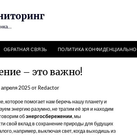
иторинг
ынка…
ОБРАТНАЯ СВЯЗЬ
ПОЛИТИКА КОНФИДЕНЦИАЛЬНО
ние – это важно!
 апреля 2025
от
Redactor
е, которое помогает нам беречь нашу планету и
зуем энергию разумно, не тратим её зря и находим
 говорим об
энергосбережении
, мы
сти свой вклад в сохранение природы для будущих
алого, например, выключая свет, когда выходишь из